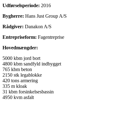
Udførselsperiode
:
2016
Bygherre:
Hans Just Group A/S
Rådgiver:
Danakon A/S
Entrepriseform:
Fagentreprise
Hovedmængder:
5000 kbm jord bort
4800 kbm sandfyld indbygget
765 kbm beton
2150 stk legablokke
420 tons armering
335 m kloak
31 kbm forsinkelsesbassin
4950 kvm asfalt