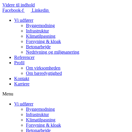
Videre til indhold
Facebook-f
Linkedin
Vi udfører
Byggemodning
Infrastruktur
Klimatilpasning
Forsyning & kloak
Betonarbejde
Nedrivning og miljøsanering
Referencer
Profil
Om virksomheden
Om bæredygtighed
Kontakt
Karriere
Menu
Vi udfører
Byggemodning
Infrastruktur
Klimatilpasning
Forsyning & kloak
Betonarbejde