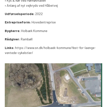
• Kys & kør ved Mørkøvhallen
• Anlæg af nyt vejkryds ved Håbetvej
Udførselsperiode
:
2022
Entrepriseform:
Hovedentreprise
Bygherre:
Holbæk Kommune
Rådgiver:
Rambøll
Links:
https://www.sn.dk/holbaek-kommune/fest-for-laenge-
ventede-cykelstier/